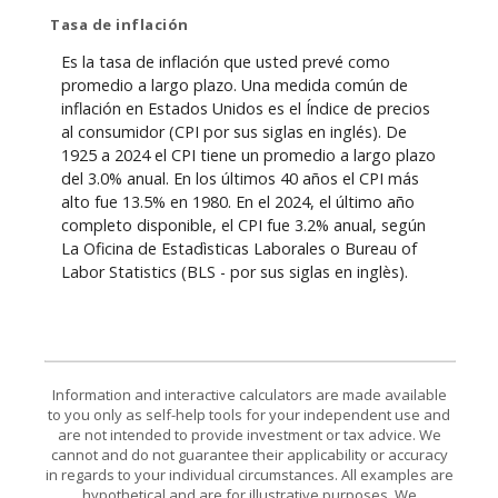
Tasa de inflación
Es la tasa de inflación que usted prevé como
promedio a largo plazo. Una medida común de
inflación en Estados Unidos es el Índice de precios
al consumidor (CPI por sus siglas en inglés). De
1925 a 2024 el CPI tiene un promedio a largo plazo
del 3.0% anual. En los últimos 40 años el CPI más
alto fue 13.5% en 1980. En el 2024, el último año
completo disponible, el CPI fue 3.2% anual, según
La Oficina de Estadìsticas Laborales o Bureau of
Labor Statistics (BLS - por sus siglas en inglès).
Information and interactive calculators are made available
to you only as self-help tools for your independent use and
are not intended to provide investment or tax advice. We
cannot and do not guarantee their applicability or accuracy
in regards to your individual circumstances. All examples are
hypothetical and are for illustrative purposes. We