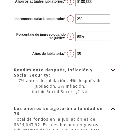
Ahorros actuales jubilatorios
:
*
Ingresa
?
y
un
100%
monto
entre
$0
Incremento salarial esperado
:
*
y
Ingresa
?
$100,000,000
un
monto
entre
0%
Porcentaje de ingreso cuando
y
?
se jubile
:
*
Ingresa
20%
un
monto
entre
40%
Años de jubilatoria
:
*
Ingresa
?
y
un
160%
monto
entre
1
Rendimiento después, inflación y
y
Social Security:
100
7% antes de jubilación, 4% después de
jubilación, 3% inflación,
incluir Social Security? No
Los ahorros se agotarán a la edad de
76.
Total de fondos en la jubilación es de
$624,047.92. Esto es basado en gastos