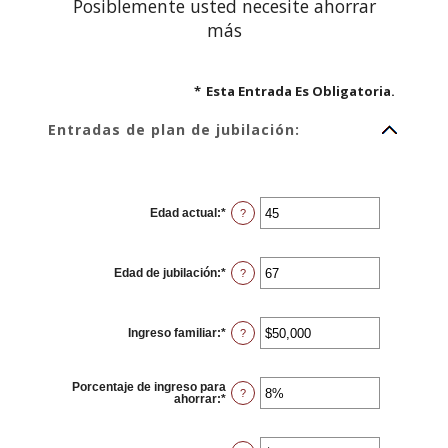
Posiblemente usted necesite ahorrar
más
*
Esta Entrada Es Obligatoria.
Entradas de plan de jubilación:
Edad actual
:
*
Ingresa
?
un
monto
entre
14
Edad de jubilación
:
*
y
Ingresa
?
90
un
monto
entre
10
Ingreso familiar
:
*
y
Ingresa
?
90
un
monto
entre
$1
Porcentaje de ingreso para
y
?
ahorrar
:
*
Ingresa
$10,000,000
un
monto
entre
0%