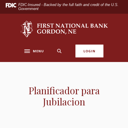
Home
Download
FDIC-Insured - Backed by the full faith and credit of the U.S.
Government
Skip
Acrobat
to
Reader
main
5.0
The First National Bank of Gordon
content
or
Skip
higher
to
to
footer
view
MENU
LOGIN
Toggle navigation
.pdf
files.
Planificador para
Jubilacion