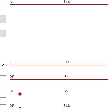
$0
$10k
1
10
0%
3%
0%
7%
0%
3.3%