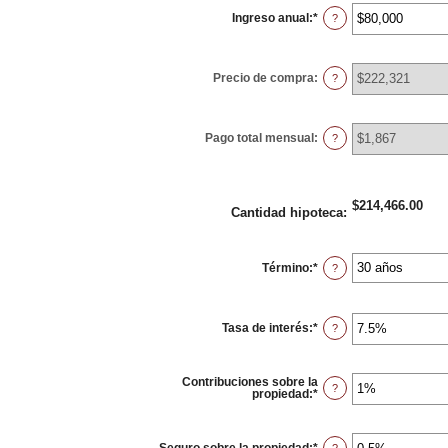
Ingreso anual
:
*
Ingresa
?
un
monto
entre
$0
Precio de compra
:
y
?
$100,000,000
Pago total mensual
:
?
$214,466.00
Cantidad hipoteca
:
Término
:
*
?
Tasa de interés
:
*
Ingresa
?
un
monto
entre
0%
Contribuciones sobre la
y
?
propiedad
:
*
Ingresa
50%
un
monto
entre
0%