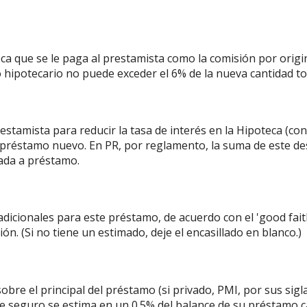
eca que se le paga al prestamista como la comisión por orig
o hipotecario no puede exceder el 6% de la nueva cantidad 
restamista para reducir la tasa de interés en la Hipoteca (c
l préstamo nuevo. En PR, por reglamento, la suma de este de
ada a préstamo.
dicionales para este préstamo, de acuerdo con el 'good faith
ión. (Si no tiene un estimado, deje el encasillado en blanco.)
bre el principal del préstamo (si privado, PMI, por sus sigl
este seguro se estima en un 0.5% del balance de su préstamo 