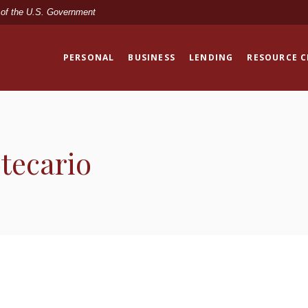
t of the U.S. Government
PERSONAL
BUSINESS
LENDING
RESOURCE 
tecario