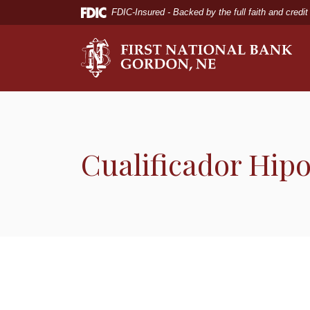
Home
Download
FDIC-Insured - Backed by the full faith and credi
Skip
Acrobat
to
Reader
The First National Bank of Gordon
main
5.0
content
or
Skip
higher
to
to
footer
view
.pdf
Cualificador Hipo
files.