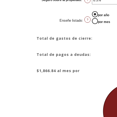
Seguro sobre la propiedad
:
*
Ingresa
?
y
un
20%
monto
entre
0%
ENSE&NTILDE;E LISTADO
por año
y
10%
?
Enseñe listado
:
por mes
Total de gastos de cierre:
Total de pagos a deudas:
$1,866.84 al mes por